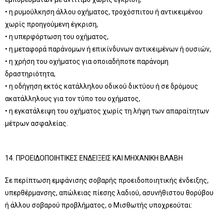
• η ρυμούλκηση άλλου οχήματος, τροχόσπιτου ή αντικειμένου
χωρίς προηγούμενη έγκριση,
• η υπερφόρτωση του οχήματος,
• η μεταφορά παράνομων ή επικίνδυνων αντικειμένων ή ουσιών,
• η χρήση του οχήματος για οποιαδήποτε παράνομη
δραστηριότητα,
• η οδήγηση εκτός κατάλληλου οδικού δικτύου ή σε δρόμους
ακατάλληλους για τον τύπο του οχήματος,
• η εγκατάλειψη του οχήματος χωρίς τη λήψη των απαραίτητων
μέτρων ασφαλείας.
14. ΠΡΟΕΙΔΟΠΟΙΗΤΙΚΕΣ ΕΝΔΕΙΞΕΙΣ ΚΑΙ ΜΗΧΑΝΙΚΗ ΒΛΑΒΗ
Σε περίπτωση εμφάνισης σοβαρής προειδοποιητικής ένδειξης,
υπερθέρμανσης, απώλειας πίεσης λαδιού, ασυνήθιστου θορύβου
ή άλλου σοβαρού προβλήματος, ο Μισθωτής υποχρεούται: