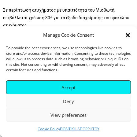
Σε περίπτωση ατυχήματος με υπαιτιότητα του Μισθωτή,
επιβάλλεται χρέωση 30€ για τα έξοδα διαχείρισης του φακέλου
ατυχήματος.
Manage Cookie Consent
Σε περίπτωση εγκατάλειψης του τόπου του ατυχήματος,
οδήγησης υπό την επήρεια αλκοόλ ή ναρκωτικών ή σοβαρής
To provide the best experiences, we use technologies like cookies to
store and/or access device information. Consenting to these technologies
παραβίασης των όρων της μίσθωσης, ο Μισθωτής μπορεί να
will allow us to process data such as browsing behavior or unique IDs on
καταστεί υπεύθυνος για ζημιές που δεν καλύπτονται από το
this site. Not consenting or withdrawing consent, may adversely affect
ασφαλιστήριο συμβόλαιο.
certain features and functions.
Accept
33. ΚΛΟΠΗ Ή ΑΠΟΠΕΙΡΑ ΚΛΟΠΗΣ
Deny
Σε περίπτωση κλοπής ή απόπειρας κλοπής του οχήματος, ο
Μισθωτής υποχρεούται:
View preferences
• να ενημερώσει αμέσως την Αστυνομία,
Cookie Policy
ΠΟΛΙΤΙΚΗ ΑΠΟΡΡΗΤΟΥ
• να ενημερώσει αμέσως την TSIMPLIS RENTALS,